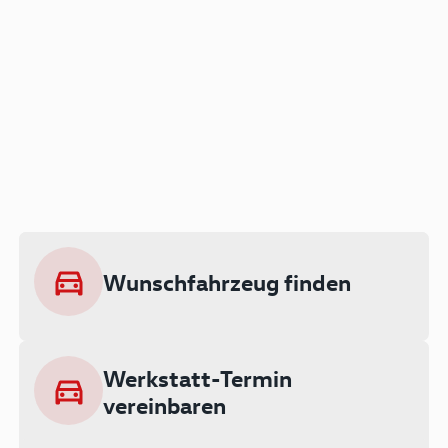
Der Audi A3 als Plug-in
Hybrid
Lokal emissionsfrei: Bis zu 143 km
rein elektrisch unterwegs
Wunschfahrzeug finden
Ab 199 € monatlich leasen
Werkstatt-Termin
vereinbaren