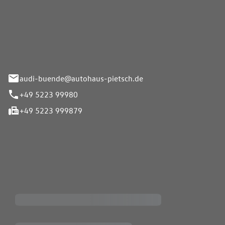
Pietsch.Bünde GmbH
33-37
audi-buende@autohaus-pietsch.de
+49 5223 99980
+49 5223 999879
iten