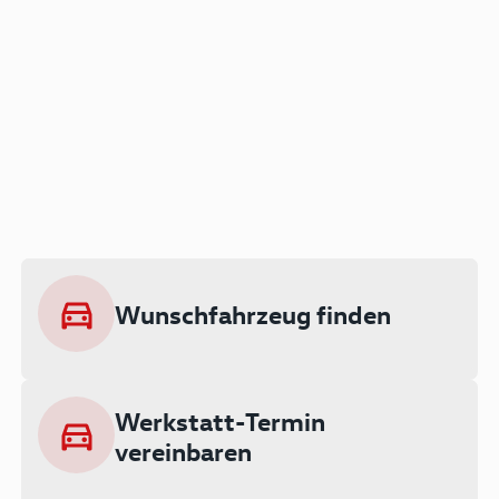
Der Audi A3 als Plug-in
Hybrid
Lokal emissionsfrei: Bis zu 143 km
rein elektrisch unterwegs
Wunschfahrzeug finden
Ab 199 € monatlich leasen
Werkstatt-Termin
vereinbaren