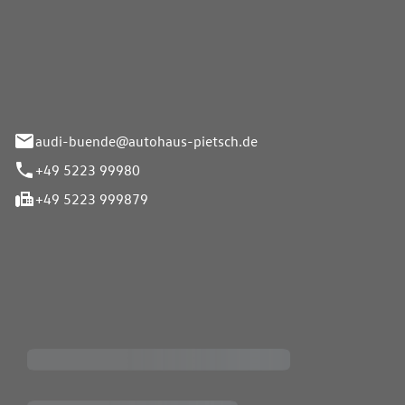
Pietsch.Bünde GmbH
33-37
audi-buende@autohaus-pietsch.de
+49 5223 99980
+49 5223 999879
iten