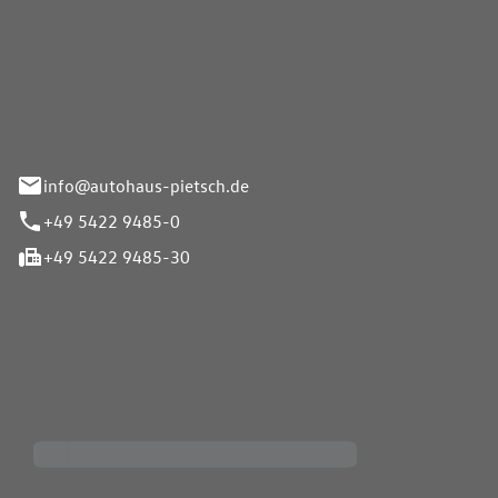
Pietsch GmbH
info@autohaus-pietsch.de
+49 5422 9485-0
+49 5422 9485-30
iten