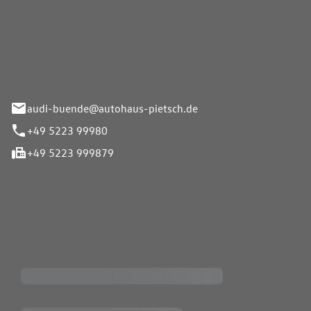
Pietsch.Bünde GmbH
33-37
audi-buende@autohaus-pietsch.de
+49 5223 99980
+49 5223 999879
iten