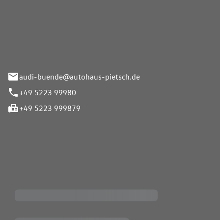
Pietsch.Bünde GmbH
33-37
audi-buende@autohaus-pietsch.de
+49 5223 99980
+49 5223 999879
iten