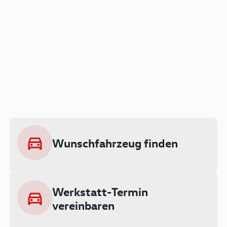
Der Audi A3 als Plug-in
Hybrid
Lokal emissionsfrei: Bis zu 143 km
rein elektrisch unterwegs
Wunschfahrzeug finden
Ab 199 € monatlich leasen
Werkstatt-Termin
vereinbaren