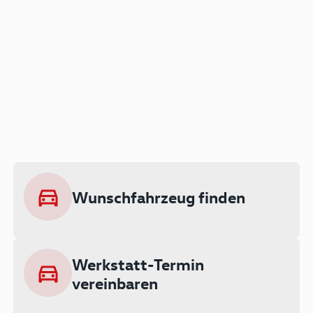
Der Audi A3 als Plug-in
Hybrid
Lokal emissionsfrei: Bis zu 143 km
rein elektrisch unterwegs
Wunschfahrzeug finden
Ab 199 € monatlich leasen
Werkstatt-Termin
vereinbaren