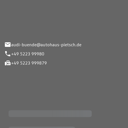
Pietsch.Bünde GmbH
33-37
audi-buende@autohaus-pietsch.de
+49 5223 99980
+49 5223 999879
iten