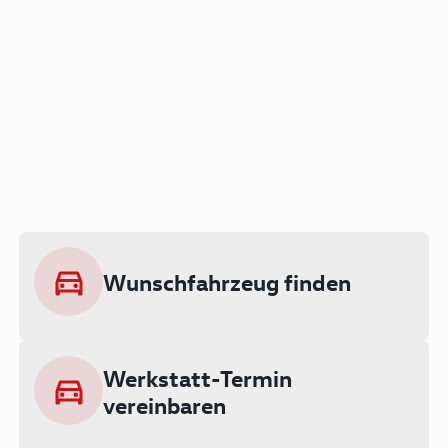
Der Audi A3 als Plug-in
Hybrid
Lokal emissionsfrei: Bis zu 143 km
rein elektrisch unterwegs
Wunschfahrzeug finden
Ab 199 € monatlich leasen
Werkstatt-Termin
vereinbaren