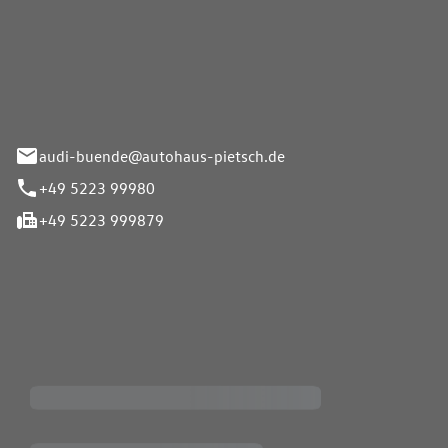
Pietsch.Bünde GmbH
33-37
audi-buende@autohaus-pietsch.de
+49 5223 99980
+49 5223 999879
iten