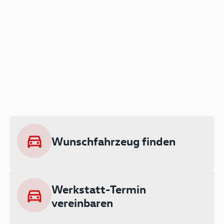
Der Audi A3 als Plug-in
Hybrid
Lokal emissionsfrei: Bis zu 143 km
rein elektrisch unterwegs
Wunschfahrzeug finden
Ab 199 € monatlich leasen
Werkstatt-Termin
vereinbaren