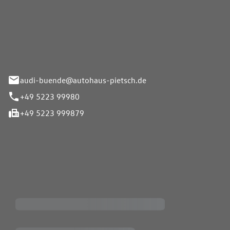
Pietsch.Bünde GmbH
33-37
audi-buende@autohaus-pietsch.de
+49 5223 99980
+49 5223 999879
iten