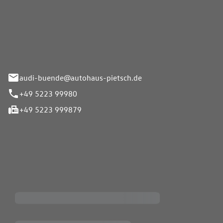
Pietsch.Bünde GmbH
33-37
audi-buende@autohaus-pietsch.de
+49 5223 99980
+49 5223 999879
iten