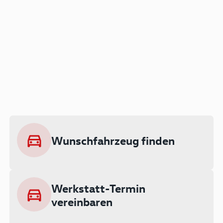
Der Audi A3 als Plug-in
Hybrid
Lokal emissionsfrei: Bis zu 143 km
rein elektrisch unterwegs
Wunschfahrzeug finden
Ab 199 € monatlich leasen
Werkstatt-Termin
vereinbaren