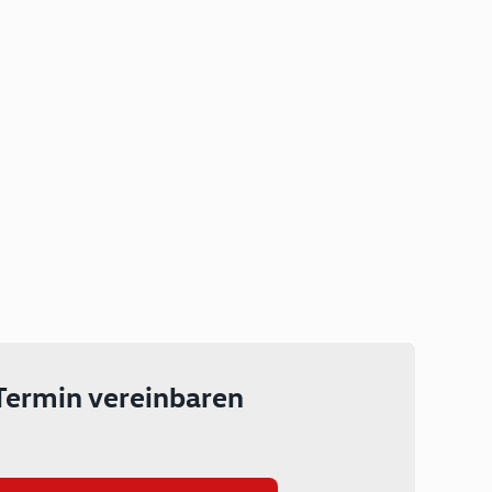
Plug-in Hybrid
Lokal emissionsfrei: Bis zu 143
km rein elektrisch unterwegs
Ab 199 € monatlich leasen
Termin vereinbaren