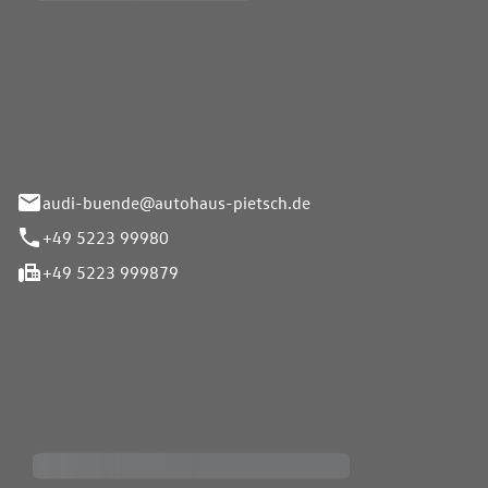
Pietsch.Bünde GmbH
33-37
audi-buende@autohaus-pietsch.de
+49 5223 99980
+49 5223 999879
iten