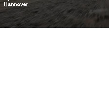
Hannover
mpaktes Stadtformat mit
 Sitze, hoher Einstieg und
umvolumen machen ihn zum
 und Freizeit. In Melle bei
senten das Modell vor Ort
ll und gut von Hannover
t außerdem auf Fahrzeuge
, Skoda, Seat, Cupra und
nützlich für alle, die
er servicebezogene Fragen