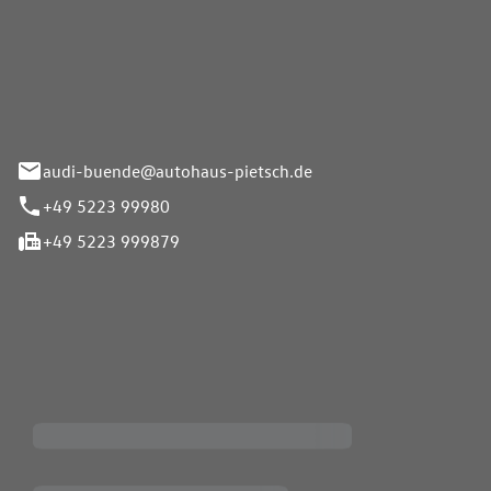
Pietsch.Bünde GmbH
33-37
audi-buende@autohaus-pietsch.de
+49 5223 99980
+49 5223 999879
iten