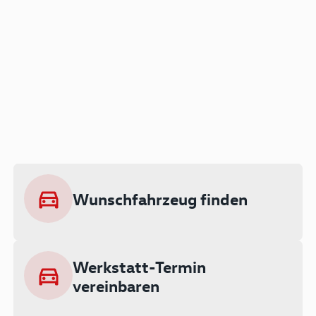
Der Audi A3 als Plug-in
Hybrid
Lokal emissionsfrei: Bis zu 143 km
rein elektrisch unterwegs
Wunschfahrzeug finden
Ab 199 € monatlich leasen
Werkstatt-Termin
vereinbaren