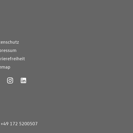
nde Links
tenschutz
pressum
rierefreiheit
temap
ummer
+49 172 5200507