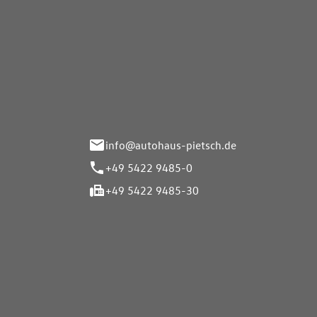
Autohaus Pietsch GmbH
Autoh
Gmb
Herrenteich 89
49324 Melle
Wasserbr
32257 Bü
info@autohaus-pietsch.de
+49 5422 9485-0
+49 5422 9485-30
Öffnungszeiten
Öffnu
Service
Service