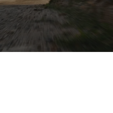
. Der Tucson
 sind Sie schnell
SEAT, Cupra und VW
t kennenzulernen