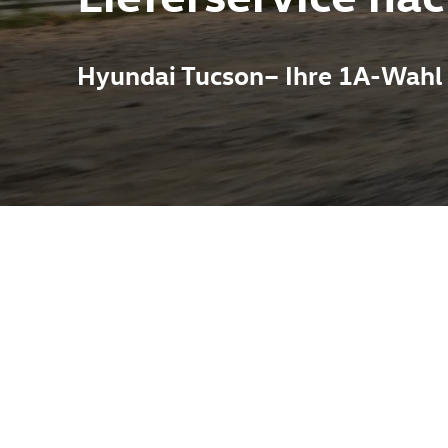
Hyundai Tucson– Ihre 1A-Wahl 
ai Tucson in Melle bei Autohaus Pietsch – ein vielseitiger SUV,
m Design, effizienter Antriebspalette und einem geräumigen Inne
 Wagen live erleben oder eine Probefahrt vereinbaren. Parallel
 wenn Sie mehrere Marken bevorzugen oder späteren Servicebedar
bot sowie Sicherheitsausstattung im Detail zu prüfen.