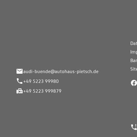
aus Pietsch.Bünde
Weiterführe
H
Da
eite 33-37
Im
nde
Bar
Si
audi-buende@autohaus-pietsch.de
+49 5223 99980
+49 5223 999879
24h Notrufn
ngszeiten