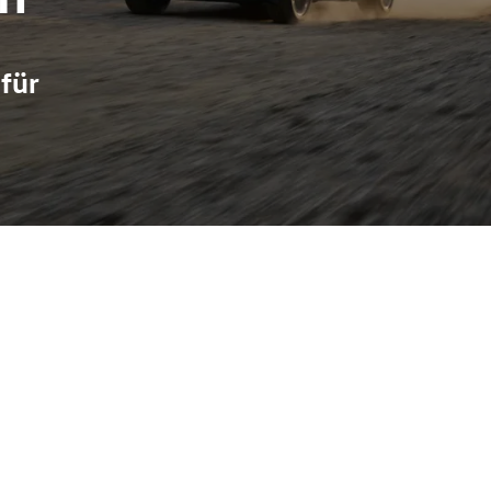
für
 der Alltagstauglichkeit, Komfort und moderne Technik verbindet
nraum, der sowohl Familien als auch Pendler anspricht. In Melle
 bietet das Autohaus umfassenden Service für VW, Audi, Škoda, 
f haben. Nutzen Sie die Gelegenheit, den Tucson direkt vor Or