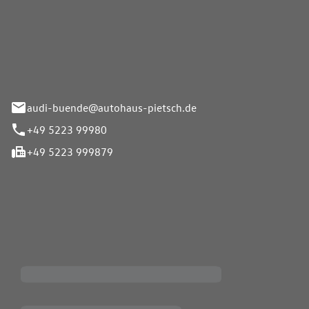
Pietsch.Bünde GmbH
33-37
audi-buende@autohaus-pietsch.de
+49 5223 99980
+49 5223 999879
iten