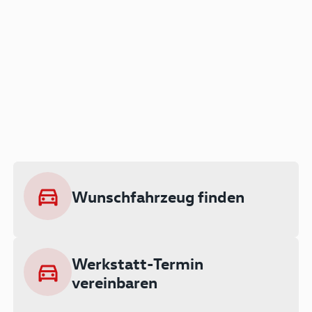
Der Audi A3 als Plug-in
Hybrid
Lokal emissionsfrei: Bis zu 143 km
rein elektrisch unterwegs
Wunschfahrzeug finden
Ab 199 € monatlich leasen
Werkstatt-Termin
vereinbaren