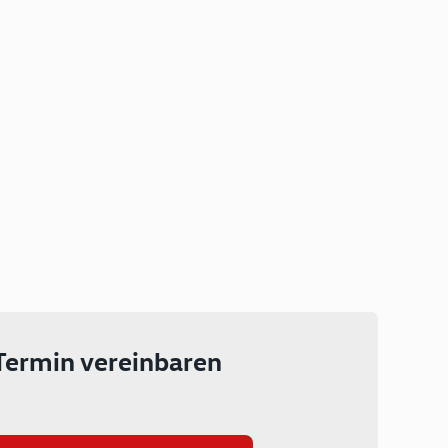
Plug-in Hybrid
Lokal emissionsfrei: Bis zu 143
km rein elektrisch unterwegs
Ab 199 € monatlich leasen
Termin vereinbaren