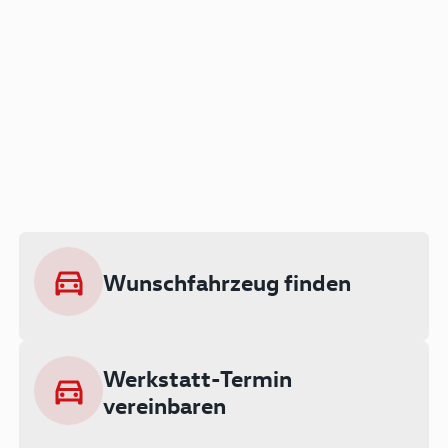
Der Audi A3 als Plug-in
Hybrid
Lokal emissionsfrei: Bis zu 143 km
rein elektrisch unterwegs
Wunschfahrzeug finden
Ab 199 € monatlich leasen
Werkstatt-Termin
vereinbaren