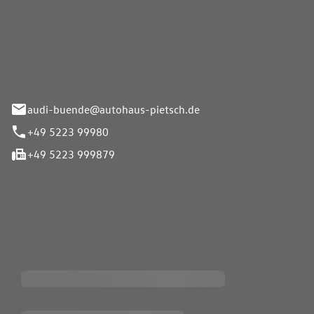
Pietsch.Bünde GmbH
33-37
audi-buende@autohaus-pietsch.de
+49 5223 99980
+49 5223 999879
iten