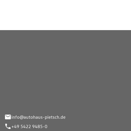
zur fachgerechten Wartung.
Pietsch GmbH
info@autohaus-pietsch.de
+49 5422 9485-0