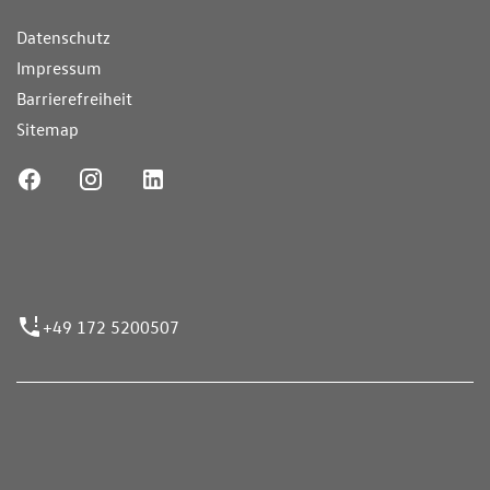
Datenschutz
Impressum
Barrierefreiheit
Sitemap
ufnummer
+49 172 5200507
nen erfolgen gemäß der Pkw-
hskennzeichnungsverordnung. Die angegebenen
ch dem vorgeschrieben Messverfahren WLTP