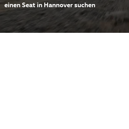
einen Seat in Hannover suchen
 im Volkswagen-Konzern für
dynamik und ein gutes
 der Integration in die VW-
tscher Technikkompetenz
fizierte Antriebe und
Autohaus Pietsch in Melle
oda, Seat, Cupra und VW
rtifizierten Service für
nover ist der Standort gut
 Regel innerhalb von etwa