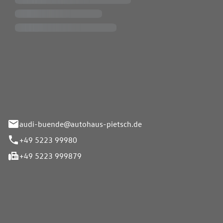
Pietsch.Bünde GmbH
33-37
audi-buende@autohaus-pietsch.de
+49 5223 99980
+49 5223 999879
iten