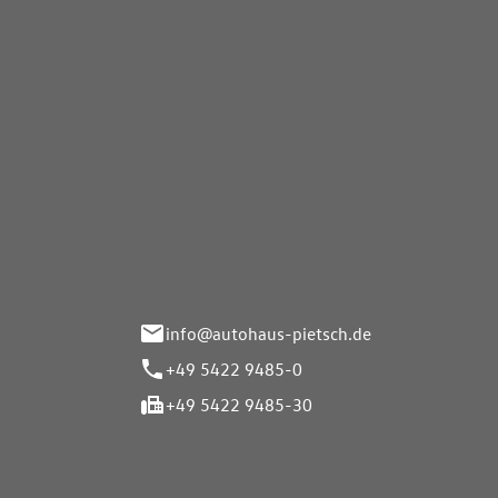
Autohaus Pietsch GmbH
Autoh
Gmb
Herrenteich 89
49324 Melle
Wasserbr
32257 Bü
info@autohaus-pietsch.de
+49 5422 9485-0
+49 5422 9485-30