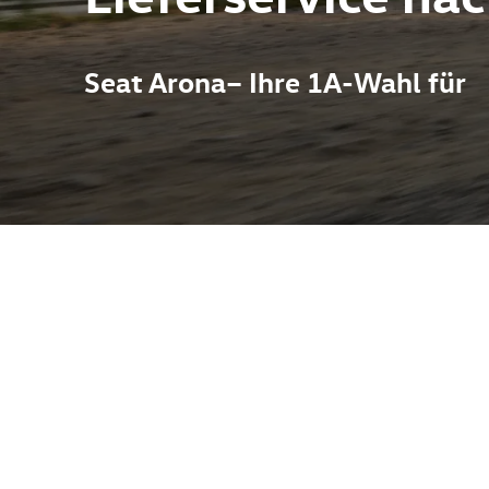
Seat Arona– Ihre 1A-Wahl für
 die Wendigkeit eines Kleinstwagens mit der erhöhten Sitzpositi
tz kompakter Außenmaße bietet er überraschend viel Platz im I
Rundumsicht. Technisch basiert der Arona auf der modularen Pl
ät ermöglicht. Optisch besticht er durch dynamische Linien und 
suchen Sie Autohaus Pietsch in Melle – Sie erreichen den Stando
er Marken VW, Audi, Skoda, Cupra und VW Nutzfahrzeuge.