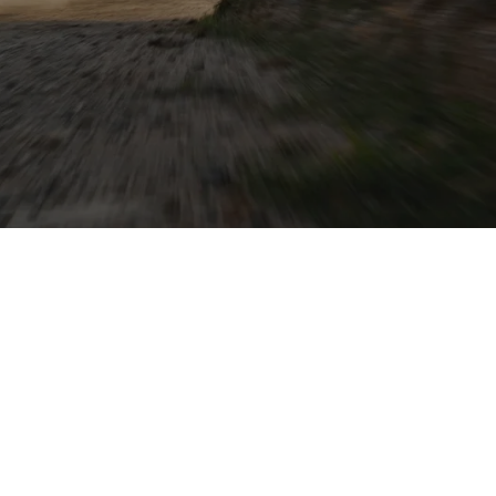
verkehr und
dazu praktische
stenzsysteme und
 sportliche
 für Seat auch von