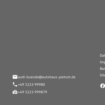
aus Pietsch.Bünde
Weiterführe
H
Da
eite 33-37
Im
nde
Bar
Si
audi-buende@autohaus-pietsch.de
+49 5223 99980
+49 5223 999879