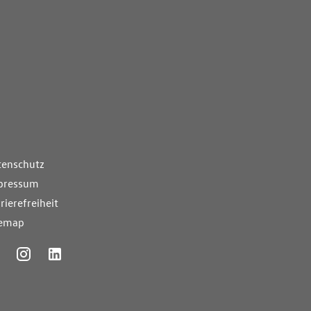
nde Links
tenschutz
pressum
rierefreiheit
temap