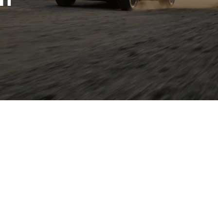
on und Robustheit eines kompakten Crossovers – ideal für Stadt
nnenraum und einen großzügigen Kofferraum für seine Klasse, 
attform des VW-Konzerns, was effiziente Motoren, moderne Assi
zahlreiche Individualisierungsoptionen, etwa Kontrastdächer und
rt gut und schnell – und profitieren Sie dort neben dem Angebot