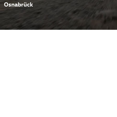
Osnabrück
endigkeit eines Kleinwagens
d Vielseitigkeit eines
ür Stadtverkehr und
-A0-Plattform gebaut, teilt
t anderen Modellen der
aschend viel Innen- und
nmaßen. Effiziente
nuellem oder
ne Konnektivität (Apple
 Reihe Assistenzsysteme