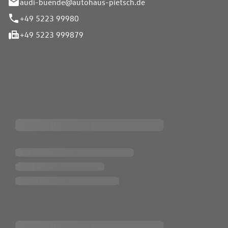
audi-buende@autohaus-pietsch.de
+49 5223 99980
+49 5223 999879
iten