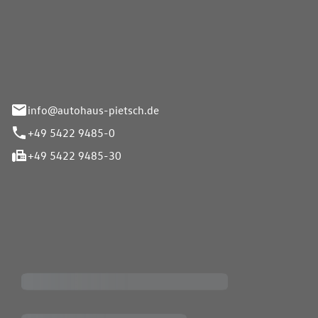
Pietsch GmbH
info@autohaus-pietsch.de
+49 5422 9485-0
+49 5422 9485-30
iten