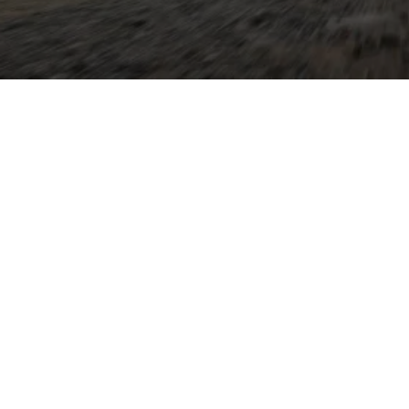
r mit spanischem Flair: Seit
Fahrverhalten, praktische
end geräumiges Interieur
olkswagen-Konzerns profitiert
nment- und
parsamen Motoren und teils
tag effizient und
t steht beim Autohaus
gepflegten Gebrauchtwagen
aus Bielefeld erreichen
as Autohaus betreut die