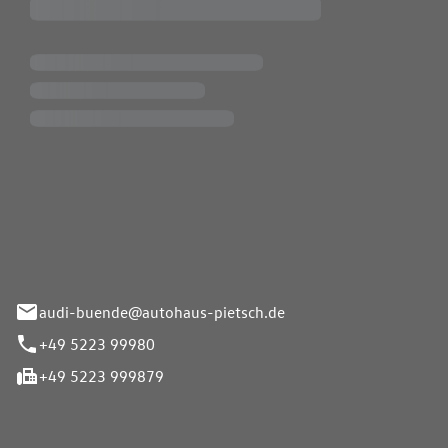
Pietsch.Bünde GmbH
33-37
audi-buende@autohaus-pietsch.de
+49 5223 99980
+49 5223 999879