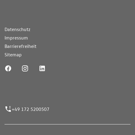
ende Links
Datenschutz
Impressum
Barrierefreiheit
Sitemap
ufnummer
+49 172 5200507
nen erfolgen gemäß der Pkw-