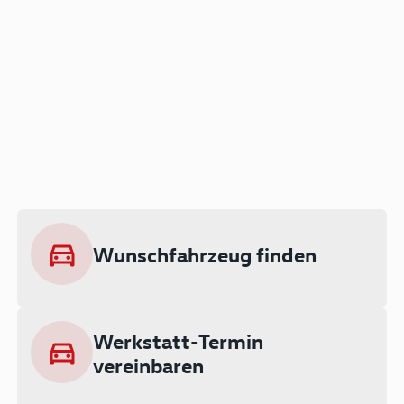
Der Audi A3 als Plug-in
Hybrid
Lokal emissionsfrei: Bis zu 143 km
rein elektrisch unterwegs
Wunschfahrzeug finden
Ab 199 € monatlich leasen
Werkstatt-Termin
vereinbaren