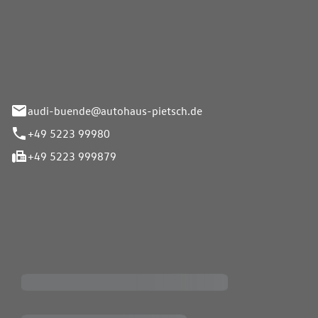
Pietsch.Bünde GmbH
33-37
audi-buende@autohaus-pietsch.de
+49 5223 99980
+49 5223 999879
iten