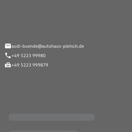
Pietsch.Bünde GmbH
33-37
audi-buende@autohaus-pietsch.de
+49 5223 99980
+49 5223 999879
iten