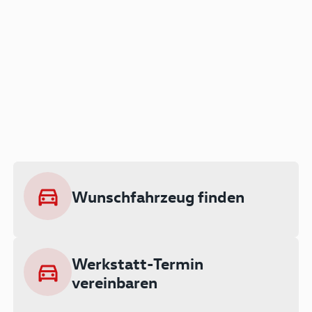
Der Audi A3 als Plug-in
Hybrid
Lokal emissionsfrei: Bis zu 143 km
rein elektrisch unterwegs
Wunschfahrzeug finden
Ab 199 € monatlich leasen
Werkstatt-Termin
vereinbaren