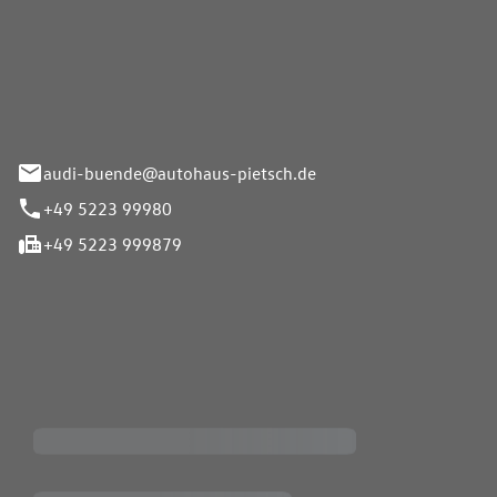
Pietsch.Bünde GmbH
33-37
audi-buende@autohaus-pietsch.de
+49 5223 99980
+49 5223 999879
iten