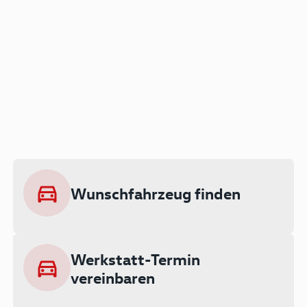
Der Audi A3 als Plug-in
Hybrid
Lokal emissionsfrei: Bis zu 143 km
rein elektrisch unterwegs
Wunschfahrzeug finden
Ab 199 € monatlich leasen
Werkstatt-Termin
vereinbaren