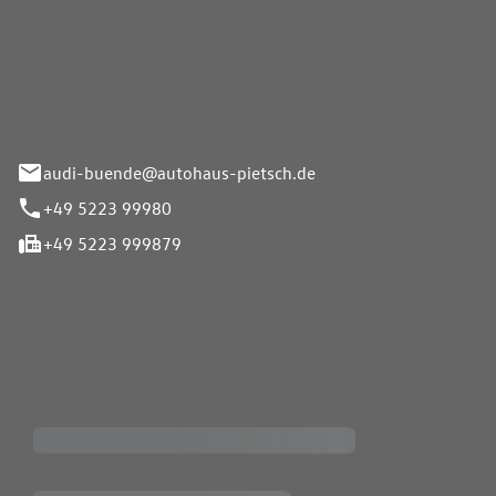
Pietsch.Bünde GmbH
33-37
audi-buende@autohaus-pietsch.de
+49 5223 99980
+49 5223 999879
iten