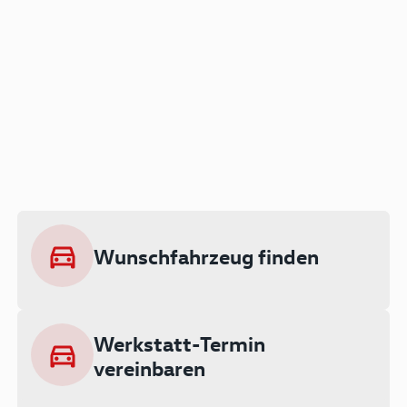
Der Audi A3 als Plug-in
Hybrid
Lokal emissionsfrei: Bis zu 143 km
rein elektrisch unterwegs
Wunschfahrzeug finden
Ab 199 € monatlich leasen
Werkstatt-Termin
vereinbaren