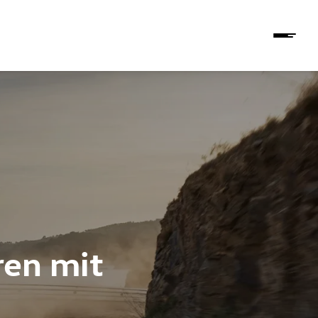
ren mit