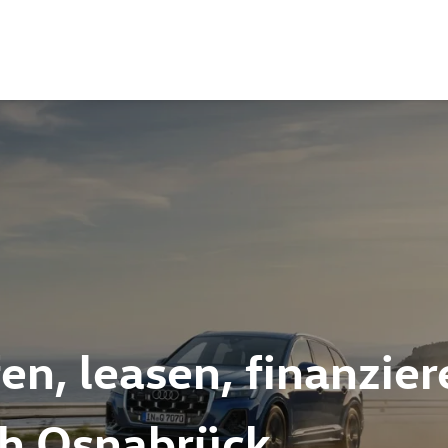
en, leasen, finanzier
ch Osnabrück