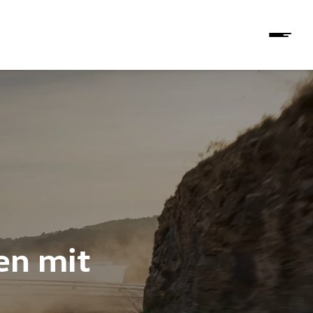
en mit