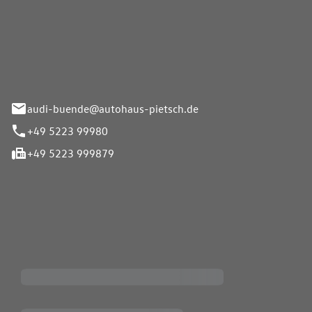
Pietsch.Bünde GmbH
33-37
audi-buende@autohaus-pietsch.de
+49 5223 99980
+49 5223 999879
iten