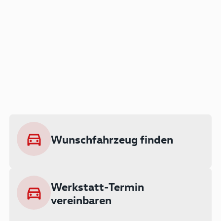
Der Audi A3 als Plug-in
Hybrid
Lokal emissionsfrei: Bis zu 143 km
rein elektrisch unterwegs
Wunschfahrzeug finden
Ab 199 € monatlich leasen
Werkstatt-Termin
vereinbaren