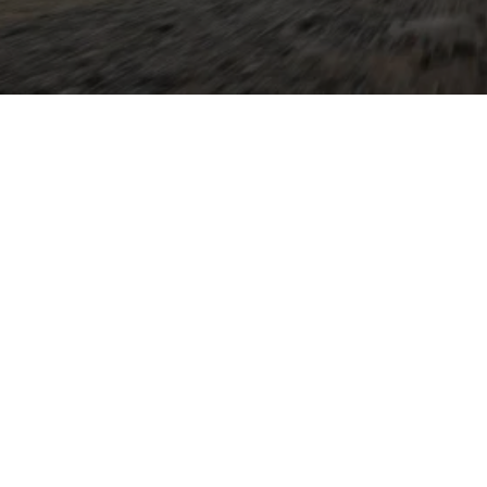
tagstauglichkeit und
96 hat er sich als
 und vielseitige Limousine
rm der Volkswagen‑Gruppe
I- und TDI‑Motoren sowie
‑Versionen; sportliche
amik. Besonders auffällig
ot, der große Kofferraum
sowie ein zeitgemäßes
ept. Den Škoda Octavia
h in Melle, das gut und