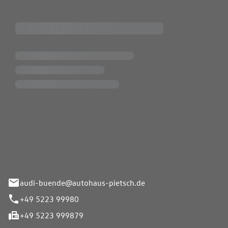
Pietsch.Bünde GmbH
33-37
audi-buende@autohaus-pietsch.de
+49 5223 99980
+49 5223 999879