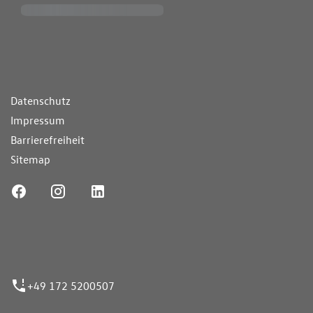
ende Links
Datenschutz
Impressum
Barrierefreiheit
Sitemap
ufnummer
+49 172 5200507