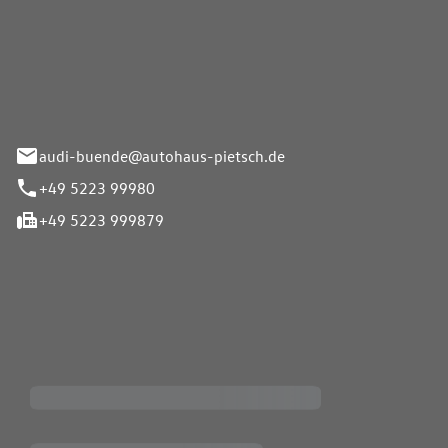
Pietsch.Bünde GmbH
33-37
audi-buende@autohaus-pietsch.de
+49 5223 99980
+49 5223 999879
iten