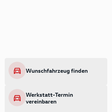
Der Audi A3 als Plug-in
Hybrid
Lokal emissionsfrei: Bis zu 143 km
rein elektrisch unterwegs
Wunschfahrzeug finden
Ab 199 € monatlich leasen
Werkstatt-Termin
vereinbaren