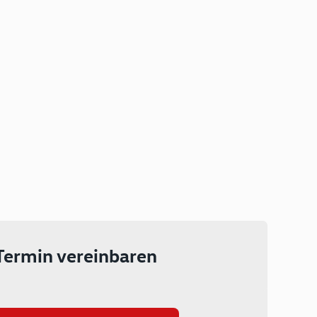
Plug-in Hybrid
Lokal emissionsfrei: Bis zu 143
km rein elektrisch unterwegs
Ab 199 € monatlich leasen
Termin vereinbaren