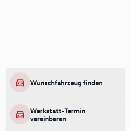
Der Audi A3 als Plug-in
Hybrid
Lokal emissionsfrei: Bis zu 143 km
rein elektrisch unterwegs
Wunschfahrzeug finden
Ab 199 € monatlich leasen
Werkstatt-Termin
vereinbaren