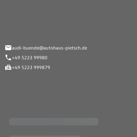
Pietsch.Bünde GmbH
33-37
audi-buende@autohaus-pietsch.de
+49 5223 99980
+49 5223 999879
iten