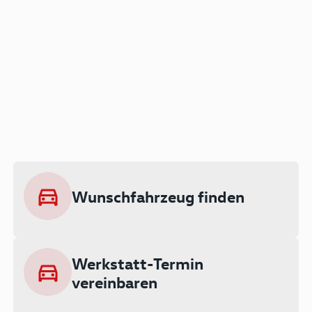
Der Audi A3 als Plug-in
Hybrid
Lokal emissionsfrei: Bis zu 143 km
rein elektrisch unterwegs
Wunschfahrzeug finden
Ab 199 € monatlich leasen
Werkstatt-Termin
vereinbaren