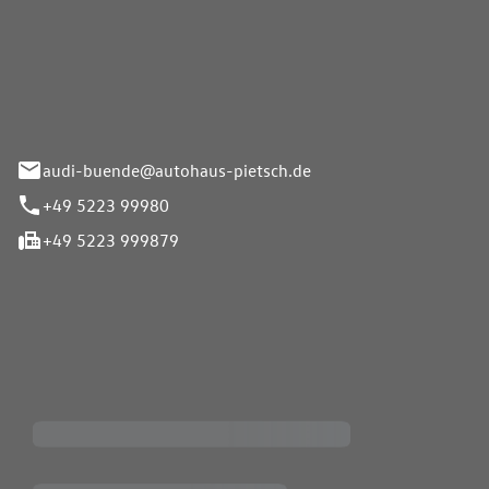
Pietsch.Bünde GmbH
33-37
audi-buende@autohaus-pietsch.de
+49 5223 99980
+49 5223 999879
iten