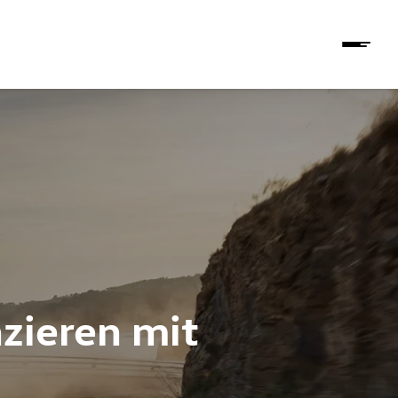
nzieren mit