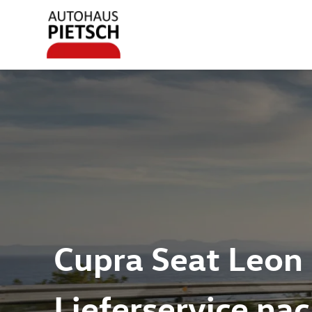
Cupra Seat Leon 
Lieferservice na