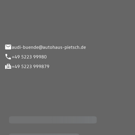
Pietsch.Bünde GmbH
33-37
audi-buende@autohaus-pietsch.de
+49 5223 99980
+49 5223 999879
iten