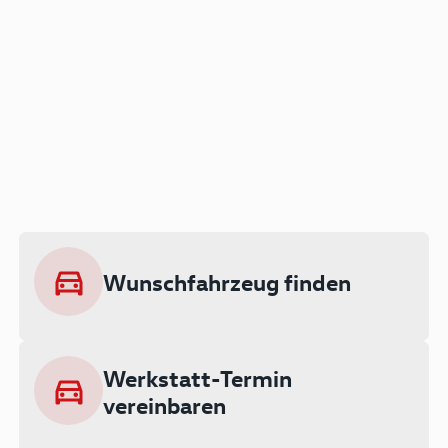
Der Audi A3 als Plug-in
Hybrid
Lokal emissionsfrei: Bis zu 143 km
rein elektrisch unterwegs
Wunschfahrzeug finden
Ab 199 € monatlich leasen
Werkstatt-Termin
vereinbaren