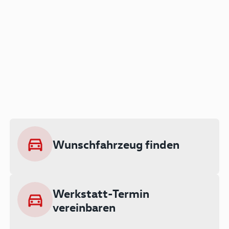
Der Audi A3 als Plug-in
Hybrid
Lokal emissionsfrei: Bis zu 143 km
rein elektrisch unterwegs
Wunschfahrzeug finden
Ab 199 € monatlich leasen
Werkstatt-Termin
vereinbaren