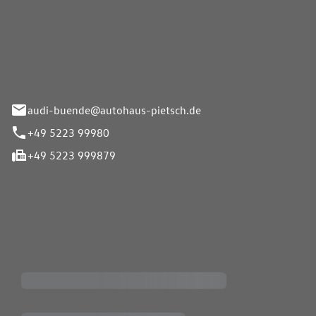
Pietsch.Bünde GmbH
33-37
audi-buende@autohaus-pietsch.de
+49 5223 99980
+49 5223 999879
iten