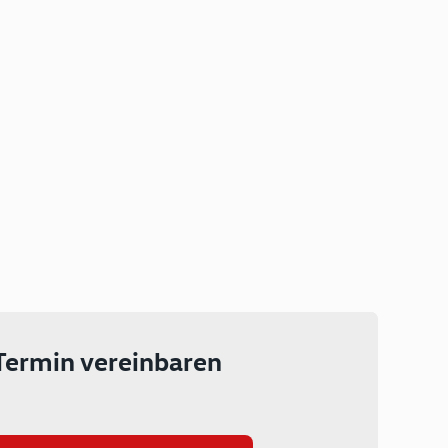
Plug-in Hybrid
Lokal emissionsfrei: Bis zu 143
km rein elektrisch unterwegs
Ab 199 € monatlich leasen
Termin vereinbaren