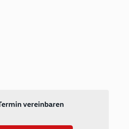
Plug-in Hybrid
Lokal emissionsfrei: Bis zu 143
km rein elektrisch unterwegs
Ab 199 € monatlich leasen
Termin vereinbaren