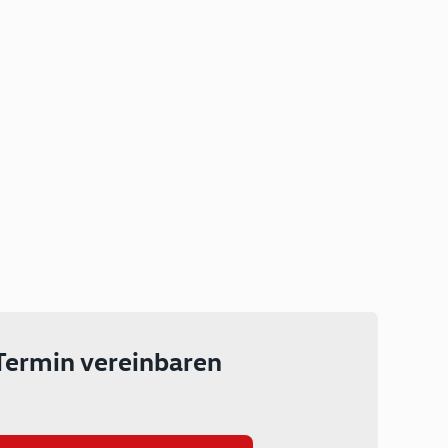
Plug-in Hybrid
Lokal emissionsfrei: Bis zu 143
km rein elektrisch unterwegs
Ab 199 € monatlich leasen
Termin vereinbaren