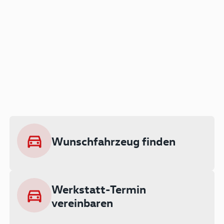
Der Audi A3 als Plug-in
Hybrid
Lokal emissionsfrei: Bis zu 143 km
rein elektrisch unterwegs
Wunschfahrzeug finden
Ab 199 € monatlich leasen
Werkstatt-Termin
vereinbaren