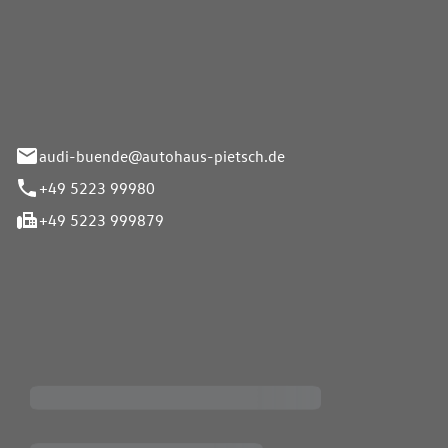
Pietsch.Bünde GmbH
33-37
audi-buende@autohaus-pietsch.de
+49 5223 99980
+49 5223 999879
iten