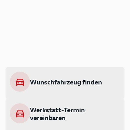
Der Audi A3 als Plug-in
Hybrid
Lokal emissionsfrei: Bis zu 143 km
rein elektrisch unterwegs
Wunschfahrzeug finden
Ab 199 € monatlich leasen
Werkstatt-Termin
vereinbaren