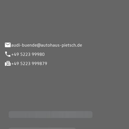
Pietsch.Bünde GmbH
33-37
audi-buende@autohaus-pietsch.de
+49 5223 99980
+49 5223 999879
iten