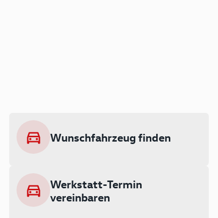
Der Audi A3 als Plug-in
Hybrid
Lokal emissionsfrei: Bis zu 143 km
rein elektrisch unterwegs
Wunschfahrzeug finden
Ab 199 € monatlich leasen
Werkstatt-Termin
vereinbaren