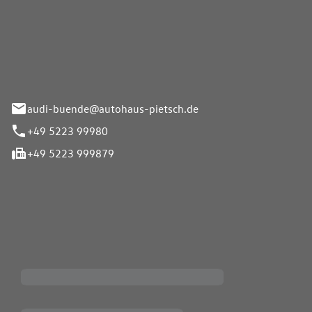
Pietsch.Bünde GmbH
33-37
audi-buende@autohaus-pietsch.de
+49 5223 99980
+49 5223 999879
iten