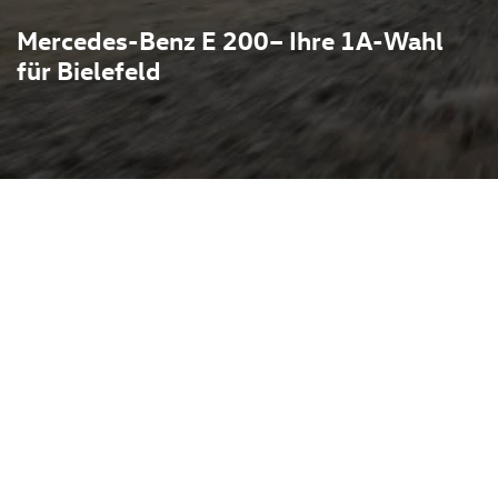
Mercedes-Benz E 200– Ihre 1A-Wahl
für Bielefeld
z E 200 – eine
ienführung, sparsamem
Modell steht beim
t von Bielefeld aus schnell
. Modernste
ges Interieur sowie
hen den E 200 zu einem
schäftsreisen wie für den