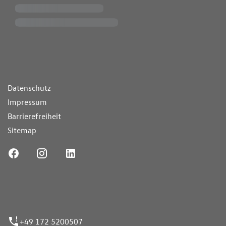
ende Links
Datenschutz
Impressum
Barrierefreiheit
Sitemap
ufnummer
+49 172 5200507