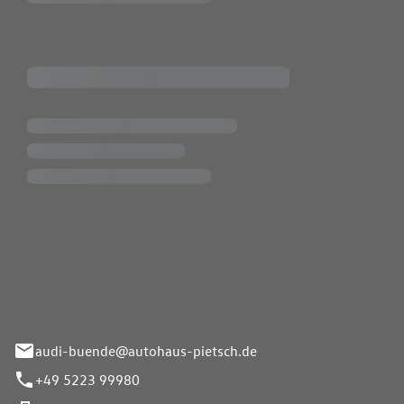
Pietsch.Bünde GmbH
33-37
audi-buende@autohaus-pietsch.de
+49 5223 99980