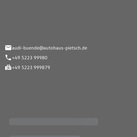
Pietsch.Bünde GmbH
33-37
audi-buende@autohaus-pietsch.de
+49 5223 99980
+49 5223 999879
iten