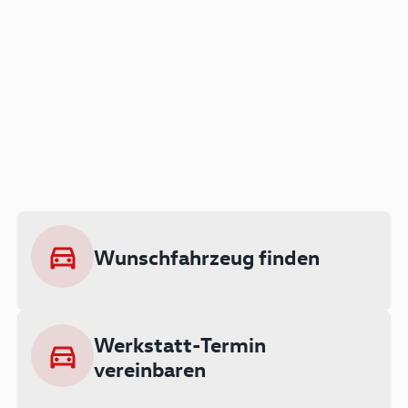
Der Audi A3 als Plug-in
Hybrid
Lokal emissionsfrei: Bis zu 143 km
rein elektrisch unterwegs
Wunschfahrzeug finden
Ab 199 € monatlich leasen
Werkstatt-Termin
vereinbaren