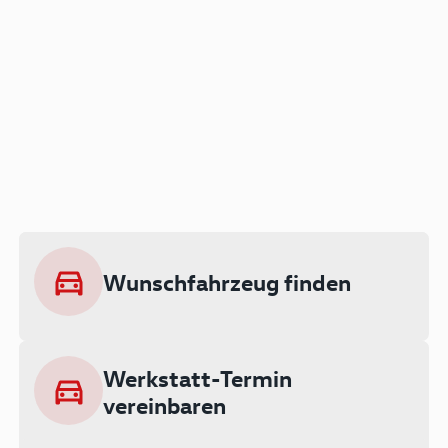
Der Audi A3 als Plug-in
Hybrid
Lokal emissionsfrei: Bis zu 143 km
rein elektrisch unterwegs
Wunschfahrzeug finden
Ab 199 € monatlich leasen
Werkstatt-Termin
vereinbaren