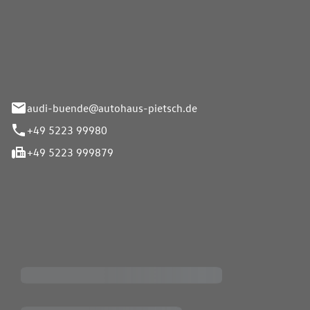
Pietsch.Bünde GmbH
33-37
audi-buende@autohaus-pietsch.de
+49 5223 99980
+49 5223 999879
iten