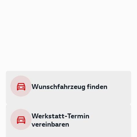
Der Audi A3 als Plug-in
Hybrid
Lokal emissionsfrei: Bis zu 143 km
rein elektrisch unterwegs
Wunschfahrzeug finden
Ab 199 € monatlich leasen
Werkstatt-Termin
vereinbaren