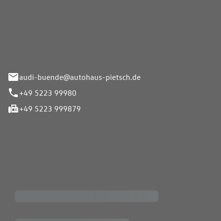
Pietsch.Bünde GmbH
33-37
audi-buende@autohaus-pietsch.de
+49 5223 99980
+49 5223 999879
iten