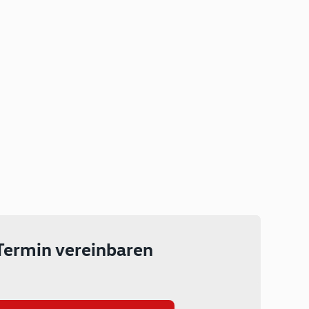
Plug-in Hybrid
Lokal emissionsfrei: Bis zu 143
km rein elektrisch unterwegs
Ab 199 € monatlich leasen
Termin vereinbaren