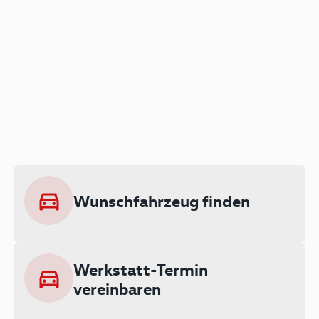
Der Audi A3 als Plug-in
Hybrid
Lokal emissionsfrei: Bis zu 143 km
rein elektrisch unterwegs
Wunschfahrzeug finden
Ab 199 € monatlich leasen
Werkstatt-Termin
vereinbaren