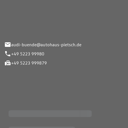
Pietsch.Bünde GmbH
33-37
audi-buende@autohaus-pietsch.de
+49 5223 99980
+49 5223 999879
iten