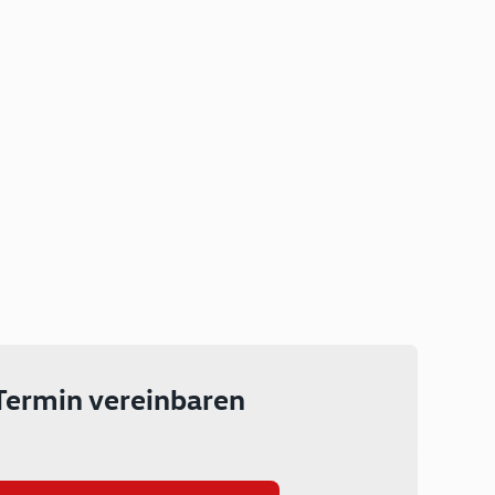
Plug-in Hybrid
Lokal emissionsfrei: Bis zu 143
km rein elektrisch unterwegs
Ab 199 € monatlich leasen
Termin vereinbaren