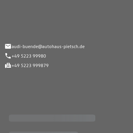
Pietsch.Bünde GmbH
33-37
audi-buende@autohaus-pietsch.de
+49 5223 99980
+49 5223 999879
iten