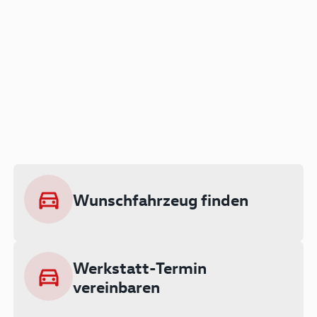
Der Audi A3 als Plug-in
Hybrid
Lokal emissionsfrei: Bis zu 143 km
rein elektrisch unterwegs
Wunschfahrzeug finden
Ab 199 € monatlich leasen
Werkstatt-Termin
vereinbaren